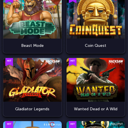
Beast Mode
Coin Quest
Gladiator Legends
Wanted Dead or A Wild