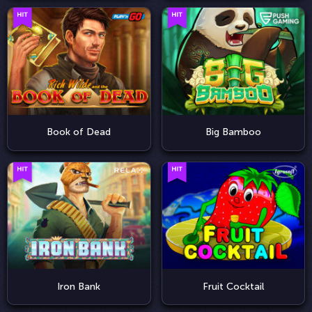
Book of Dead
Big Bamboo
Iron Bank
Fruit Cocktail