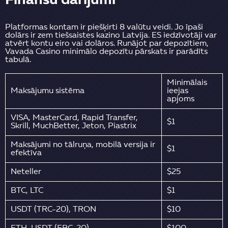
Finanšu darījumi
Platformas kontam ir piešķirti 8 valūtu veidi. Jo īpaši
dolārs ir zem tiešsaistes kazino Latvija. ES iedzīvotāji var
atvērt kontu eiro vai dolāros. Runājot par depozītiem,
Vavada Casino minimālo depozītu pārskats ir parādīts
tabulā.
Minimālais
Maksājumu sistēma
ieejas
apjoms
VISA, MasterCard, Rapid Transfer,
$1
Skrill, MuchBetter, Jeton, Piastrix
Maksājumi no tālruņa, mobilā versija ir
$1
efektīva
Neteller
$25
BTC, LTC
$1
USDT (TRC-20), TRON
$10