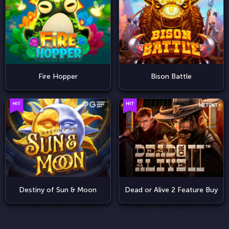
Fire Hopper
Bison Battle
Destiny of Sun & Moon
Dead or Alive 2 Feature Buy