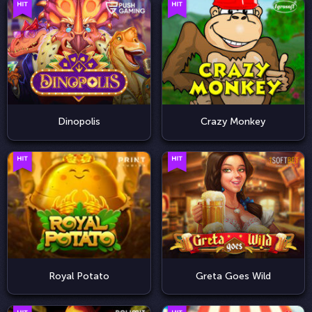
Dinopolis
Crazy Monkey
Royal Potato
Greta Goes Wild