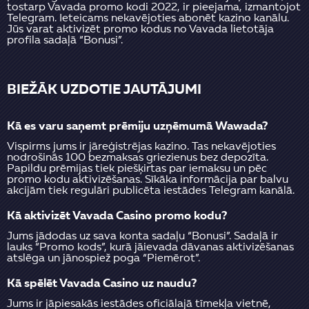
tostarp Vavada promo kodi 2022, ir pieejama, izmantojot
Telegram. Ieteicams nekavējoties abonēt kazino kanālu.
Jūs varat aktivizēt promo kodus no Vavada lietotāja
profila sadaļā “Bonusi”.
BIEŽĀK UZDOTIE JAUTĀJUMI
Kā es varu saņemt prēmiju uzņēmumā Wawada?
Vispirms jums ir jāreģistrējas kazino. Tas nekavējoties
nodrošinās 100 bezmaksas griezienus bez depozīta.
Papildu prēmijas tiek piešķirtas par iemaksu un pēc
promo kodu aktivizēšanas. Sīkāka informācija par balvu
akcijām tiek regulāri publicēta iestādes Telegram kanālā.
Kā aktivizēt Vavada Casino promo kodu?
Jums jādodas uz sava konta sadaļu “Bonusi”. Sadaļā ir
lauks “Promo kods”, kurā jāievada dāvanas aktivizēšanas
atslēga un jānospiež poga “Piemērot”.
Kā spēlēt Vavada Casino uz naudu?
Jums ir jāpiesakās iestādes oficiālajā tīmekļa vietnē,