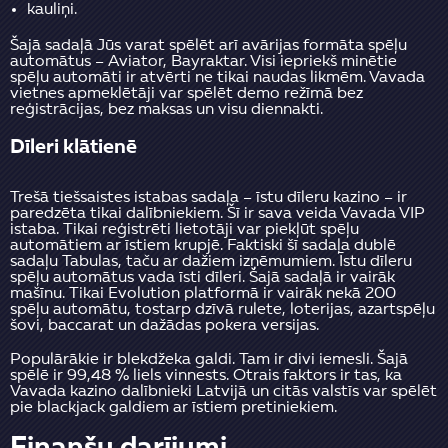
kauliņi.
Šajā sadaļā Jūs varat spēlēt arī avārijas formāta spēļu
automātus – Aviator, Bayraktar. Visi iepriekš minētie
spēļu automāti ir atvērti ne tikai naudas likmēm. Vavada
vietnes apmeklētāji var spēlēt demo režīmā bez
reģistrācijas, bez maksas un visu diennakti.
Dīleri klātienē
Trešā tiešsaistes istabas sadaļa – īstu dīleru kazino – ir
paredzēta tikai dalībniekiem. Šī ir sava veida Vavada VIP
istaba. Tikai reģistrēti lietotāji var piekļūt spēļu
automātiem ar īstiem krupjē. Faktiski šī sadaļa dublē
sadaļu Tabulas, taču ar dažiem izņēmumiem. Īstu dīleru
spēļu automātus vada īsti dīleri. Šajā sadaļā ir vairāk
mašīnu. Tikai Evolution platformā ir vairāk nekā 200
spēļu automātu, tostarp dzīvā rulete, loterijas, azartspēļu
šovi, baccarat un dažādas pokera versijas.
Populārākie ir blekdžeka galdi. Tam ir divi iemesli. Šajā
spēlē ir 99,48 % liels vinnests. Otrais faktors ir tas, ka
Vavada kazino dalībnieki Latvijā un citās valstīs var spēlēt
pie blackjack galdiem ar īstiem pretiniekiem.