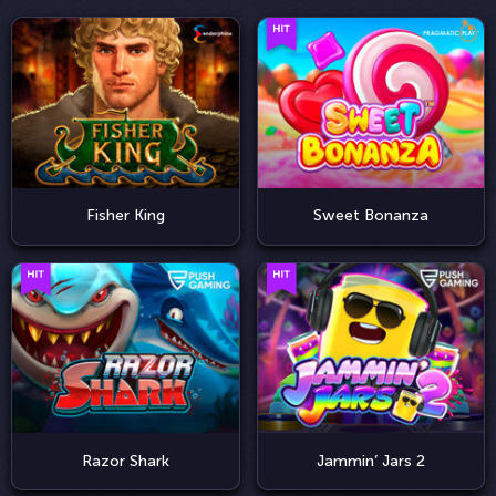
Fisher King
Sweet Bonanza
Razor Shark
Jammin’ Jars 2