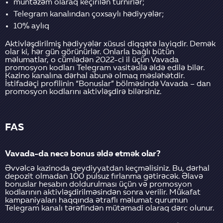
müntəzəm olaraq keçirilən turnirlər;
Telegram kanalından çoxsaylı hədiyyələr;
10% aylıq
Aktivləşdirilmiş hədiyyələr xüsusi diqqətə layiqdir. Demək
olar ki, hər gün görünürlər. Onlarla bağlı bütün
məlumatlar, o cümlədən 2022-ci il üçün Vavada
promosyon kodları Telegram vasitəsilə əldə edilə bilər.
Kazino kanalına dərhal abunə olmaq məsləhətdir.
İstifadəçi profilinin “Bonuslar” bölməsində Vavada – dan
promosyon kodlarını aktivləşdirə bilərsiniz.
FAS
Vavada-da necə bonus əldə etmək olar?
Əvvəlcə kazinoda qeydiyyatdan keçməlisiniz. Bu, dərhal
depozit olmadan 100 pulsuz fırlanma gətirəcək. Əlavə
bonuslar hesabın doldurulması üçün və promosyon
kodlarının aktivləşdirilməsindən sonra verilir. Mükafat
kampaniyaları haqqında ətraflı məlumat qurumun
Telegram kanalı tərəfindən mütəmadi olaraq dərc olunur.