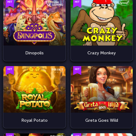
Dinopolis
Crazy Monkey
Royal Potato
Greta Goes Wild