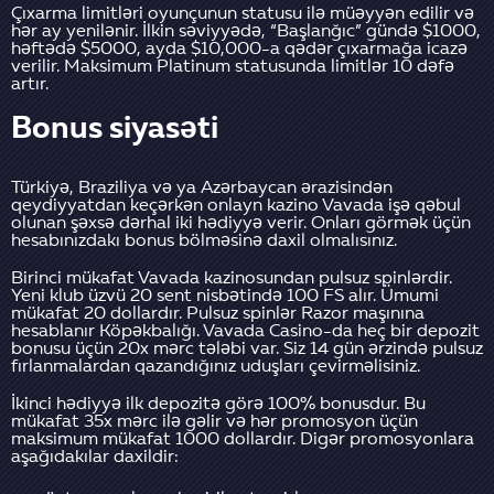
Çıxarma limitləri oyunçunun statusu ilə müəyyən edilir və
hər ay yenilənir. İlkin səviyyədə, “Başlanğıc” gündə $1000,
həftədə $5000, ayda $10,000-a qədər çıxarmağa icazə
verilir. Maksimum Platinum statusunda limitlər 10 dəfə
artır.
Bonus siyasəti
Türkiyə, Braziliya və ya Azərbaycan ərazisindən
qeydiyyatdan keçərkən onlayn kazino Vavada işə qəbul
olunan şəxsə dərhal iki hədiyyə verir. Onları görmək üçün
hesabınızdakı bonus bölməsinə daxil olmalısınız.
Birinci mükafat Vavada kazinosundan pulsuz spinlərdir.
Yeni klub üzvü 20 sent nisbətində 100 FS alır. Ümumi
mükafat 20 dollardır. Pulsuz spinlər Razor maşınına
hesablanır Köpəkbalığı. Vavada Casino-da heç bir depozit
bonusu üçün 20x mərc tələbi var. Siz 14 gün ərzində pulsuz
fırlanmalardan qazandığınız uduşları çevirməlisiniz.
İkinci hədiyyə ilk depozitə görə 100% bonusdur. Bu
mükafat 35x mərc ilə gəlir və hər promosyon üçün
maksimum mükafat 1000 dollardır. Digər promosyonlara
aşağıdakılar daxildir: