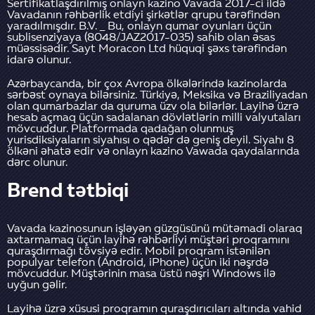
Sertifikatlaşdırılmış onlayn kazino Vavada 2017-ci ildə
Vavadanın rəhbərlik etdiyi şirkətlər qrupu tərəfindən
yaradılmışdır. B.V. _ Bu, onlayn qumar oyunları üçün
sublisenziyaya (8048/JAZ2017-035) sahib olan əsas
müəssisədir. Sayt Moracon Ltd hüquqi şəxs tərəfindən
idarə olunur.
Azərbaycanda, bir çox Avropa ölkələrində kazinolarda
sərbəst oynaya bilərsiniz. Türkiyə, Meksika və Braziliyadan
olan qumarbazlar da quruma üzv ola bilərlər. Layihə üzrə
hesab açmaq üçün sadalanan dövlətlərin milli valyutaları
mövcuddur. Platformada qadağan olunmuş
yurisdiksiyaların siyahısı o qədər də geniş deyil. Siyahı 8
ölkəni əhatə edir və onlayn kazino Vawada qaydalarında
dərc olunur.
Brend tətbiqi
Vavada kazinosunun işləyən güzgüsünü mütəmadi olaraq
axtarmamaq üçün layihə rəhbərliyi müştəri proqramını
quraşdırmağı tövsiyə edir. Mobil proqram istənilən
populyar telefon (Android, iPhone) üçün iki nəşrdə
mövcuddur. Müştərinin masa üstü nəşri Windows ilə
uyğun gəlir.
Layihə üzrə xüsusi proqramın quraşdırıcıları altında vahid