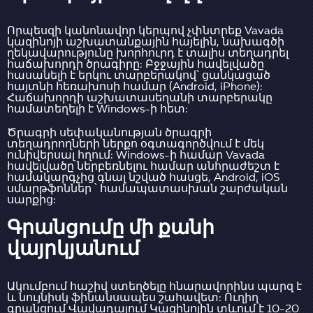
Որպեսզի կանոնավոր կերպով չփնտրեք Vavada
կազինոյի աշխատանքային հայելին, նախագծի
ղեկավարությունը խորհուրդ է տալիս տեղադրել
հաճախորդի ծրագիրը: Բջջային հավելվածը
հասանելի է երկու տարբերակով՝ ցանկացած
հայտնի հեռախոսի համար (Android, iPhone):
Հաճախորդի աշխատասեղանի տարբերակը
համատեղելի է Windows-ի հետ:
Ծրագրի սեփականության ծրագրի
տեղադրողների ներքո օգտագործվում է մեկ
ունիվերսալ հղում: Windows-ի համար Vavada
հավելվածը ներբեռնելու համար անհրաժեշտ է
համակարգչից գնալ նշված հասցե, Android, iOS
սմարթֆոններ ՝ համապատասխան շարժական
սարքից:
Գրանցումը մի քանի
վայրկյանում
Ակումբում հաշիվ ստեղծելը հնարավորինս պարզ է
և նույնիսկ ֆինանսապես շահավետ: Ուղիղ
գրանցում Վավադայում Կազինոյին տևում է 10-20