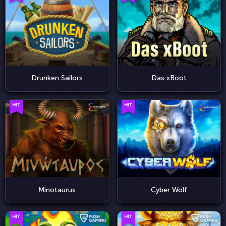
Drunken Sailors
Das xBoot
Minotaurus
Cyber Wolf