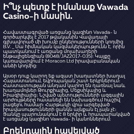
Ի՞նչ պետք է իմանաք Vawada
Casino-ի մասին.
Հավաստագրված առցանց կազինո Vavada- ն
գործարկվել է 2017 թվականին Վավադայի
գլխավորած մի խումբ ընկերությունների կողմից
B.V. _ Սա հիմնական կազմակերպությունն է, որին
պատկանում է առցանց մոլախաղերի
ենթալիցենզիան (8048/JAZ2017-035): Կայքը
կառավարվում է Moracon Ltd իրավաբանական
անձի կողմից:
Այսօր դուք կարող եք ազատ խաղատներ խաղալ
Հայաստանում, եվրոպական շատ երկրներում։
Հաստատության անդամ կարող են դառնալ նաև
խաղամոլներ Թուրքիայից, Մեքսիկայից և
Բրազիլիայից։ Նշված պետությունների ազգային
արժույթները հասանելի են նախագծում հաշիվ
բացելու համար: Հարթակի վրա արգելված
իրավասությունների ցանկն այնքան էլ լայն չէ։
Ցանկը պարունակում է 8 երկիր և հրապարակված
է առցանց կազինո Vawada- ի կանոններում:
Բրենդային հավելված