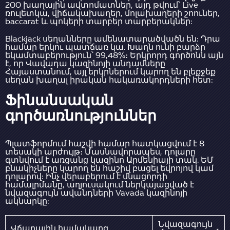
200 խաղային ավտոմատներ, այդ թվում՝ Live
ռուլետկա, վիճակախաղեր, մոլախաղերի շոուներ,
baccarat և պոկերի տարբեր տարբերակներ:
Blackjack սեղանները ամենատարածվածն են: Դրա
համար երկու պատճառ կա. Խաղն ունի բարձր
եկամտաբերություն՝ 99,48%։ Երկրորդ գործոնն այն
է, որ Վավադա կազինոյի անդամները
Հայաստանում, այլ երկրներում կարող են բլեքջեք
սեղան խաղալ իրական հակառակորդների հետ:
Ֆինանսական
գործառնություններ
Պլատֆորմում հաշվի համար հատկացվում է 8
տեսակի արժույթ։ Մասնավորապես, դոլարը
գտնվում է առցանց կազինո Արմենիայի տակ. ԵՄ
բնակիչները կարող են հաշիվ բացել եվրոյով կամ
դոլարով: Ինչ վերաբերում է մնացորդի
համալրմանը, աղյուսակում ներկայացված է
նվազագույն ավանդների Vavada կազինոյի
ակնարկը:
Նվազագույն
Վճարային համակարգ