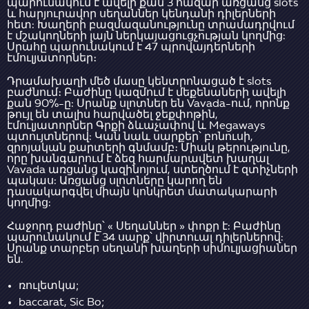
պարունակում է ավելի քան 3 հազար առցանց slots
և հարյուրավոր սեղաններ կենդանի դիլերների
հետ: Խաղերի բազմազանությունը տրամադրվում
է մշակողների լայն ներկայացուցչության կողմից:
Սրահը պարունակում է 47 պրովայդերների
էմուլյատորներ։
Դրամախաղի մեծ մասը կենտրոնացած է slots
բաժնում։ Բաժինը կազմում է մեքենաների ավելի
քան 90%-ը: Սրանք սլոտներ են Vavada-ում, որոնք
թույլ են տալիս հարվածել ջեքփոթին,
էմուլյատորներ Գրքի ձևաչափով և Megaways
պտույտներով: Կան նաև սարքեր՝ բոնուսի,
զրոյական քարտերի գնմամբ։ Միակ թերությունը,
որը խանգարում է ձեզ հարմարավետ խաղալ
Vavada առցանց կազինոյում, ստեղծում է զտիչների
պակաս: Առցանց սլոտները կարող են
դասակարգվել միայն կոնկրետ մատակարարի
կողմից:
Հաջորդ բաժինը՝ « Սեղաններ » փոքր է: Բաժինը
պարունակում է 34 սարք՝ վիրտուալ դիլերներով:
Սրանք տարբեր սեղանի խաղերի սիմուլյացիաներ
են.
ռուլետկա;
baccarat, Sic Bo;