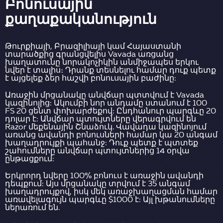
Բոնուսային
քաղաքականություն
Թուրքիայի, Բրազիլիայի կամ Հայաստանի
տարածքից գրանցվելիս Vavada առցանց
խաղատունը նորակոչիկին անմիջապես երկու
նվեր է տալիս։ Դրանք տեսնելու համար դուք պետք
է այցելեք ձեր հաշվի բոնուսային բաժինը:
Առաջին մրցանակը անվճար պտտվում է Vavada
կազինոյից: Ակումբի նոր անդամը ստանում է 100
FS 20 ցենտ փոխարժեքով: Ընդհանուր պարգևը 20
դոլար է: Անվճար պտույտները վերագրվում են
Razor մեքենային Շնաձուկ. Վավադա կազինոյում
առանց ավանդի բոնուսների համար կա 20 անգամ
խաղադրույքի պահանջ: Դուք պետք է պտտեք
շահումները անվճար պտույտներից 14 օրվա
ընթացքում:
Երկրորդ նվերը 100% բոնուս է առաջին ավանդի
դեպքում: Այս մրցանակը տրվում է 35 անգամ
խաղադրույքով, իսկ մեկ առաջխաղացման համար
առավելագույն պարգևը $1000 է: Այլ խթանումները
ներառում են.