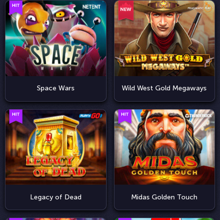
Space Wars
Wild West Gold Megaways
Legacy of Dead
Midas Golden Touch