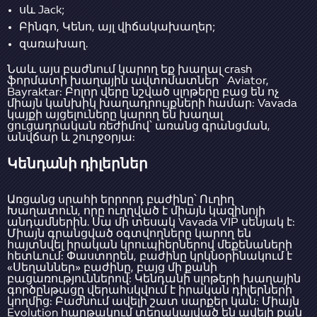
սև Jack;
Բինգո, Կենո, այլ վիճակախաղեր;
զառախաղ.
Նաև այս բաժնում կարող եք խաղալ crash
ֆորմատի խաղային ավտոմատներ ՝ Aviator,
Bayraktar: Բոլոր վերը նշված սլոթերը բաց են ոչ
միայն կանխիկ խաղադրույքների համար: Vavada
կայքի այցելուները կարող են խաղալ
ցուցադրական ռեժիմով՝ առանց գրանցման,
անվճար և շուրջօրյա:
Կենդանի դիլերներ
Առցանց սրահի երրորդ բաժինը՝ Ուղիղ
Խաղատուն, որը ուղղված է միայն կազինոյի
անդամներին. Սա մի տեսակ Vavada VIP սենյակ է:
Միայն գրանցված օգտվողները կարող են
հայտնվել իրական կրուպիերներով մեքենաների
հետևում: Փաստորեն, բաժինը կրկնօրինակում է
«Սեղաններ» բաժինը, բայց մի քանի
բացառություններով: Կենդանի սլոթերի խաղային
գործընթացը վերահսկվում է իրական դիլերների
կողմից: Բաժնում ավելի շատ սարքեր կան: Միայն
Evolution հարթակում տեղակայված են ավելի քան