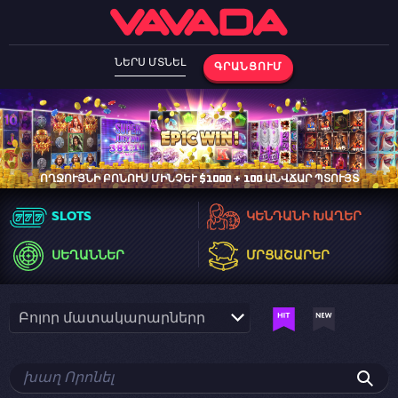
ՆԵՐՍ ՄՏՆԵԼ
ԳՐԱՆՑՈՒՄ
ՈՂՋՈՒՅՆԻ ԲՈՆՈՒՍ ՄԻՆՉԵՒ $1000 + 100 ԱՆՎՃԱՐ ՊՏՈՒՅՏ
SLOTS
ԿԵՆԴԱՆԻ ԽԱՂԵՐ
ՍԵՂԱՆՆԵՐ
ՄՐՑԱՇԱՐԵՐ