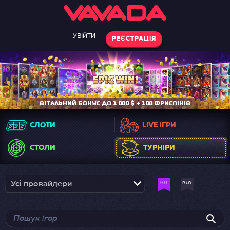
УВІЙТИ
РЕЄСТРАЦІЯ
ВІТАЛЬНИЙ БОНУС ДО 1 000 $ + 100 ФРИСПІНІВ
СЛОТИ
LIVE ІГРИ
СТОЛИ
ТУРНІРИ